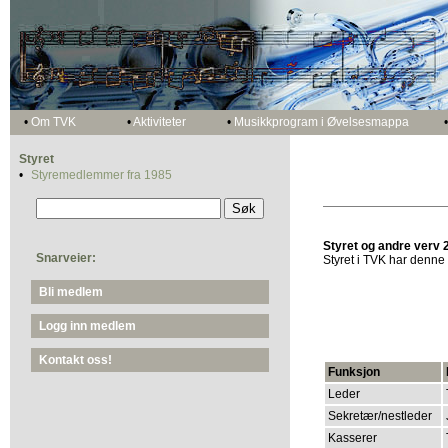
•
Om TVK
•
Aktiviteter
•
Musikkprogram i Øvelsesmappa
•
Styret
•
Styremedlemmer fra 1985
Styret og andre verv 
Snarveier:
Styret i TVK har denn
Bli medlem
Logg inn medlem
Kontakt oss!
Funksjon
Leder
Sekretær/nestleder
Kasserer